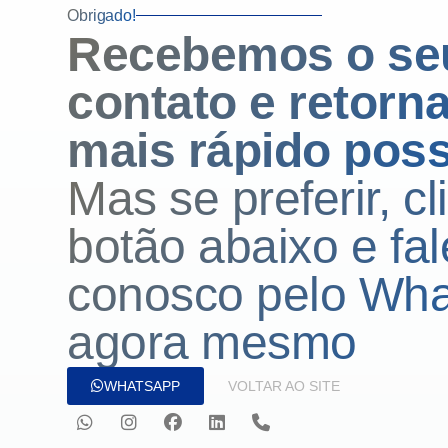
Obrigado!
Recebemos o se
contato e
retorn
mais rápido poss
Mas se preferir, c
botão abaixo e fal
conosco pelo Wh
agora mesmo
WHATSAPP
VOLTAR AO SITE