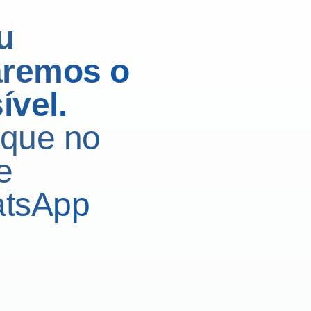
u
aremos o
ível
.
lique no
e
atsApp